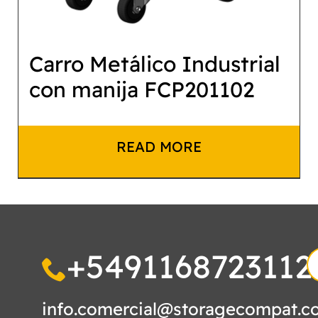
Carro Metálico Industrial
con manija FCP201102
READ MORE
+5491168723112
S
fo
info.comercial@storagecompat.c