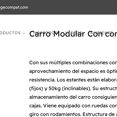
agecompat.com
Carro Modular Con co
ODUCTOS
NOSOTROS
VIDEOS
AMBIENTE
Con sus múltiples combinaciones con
aprovechamiento del espacio es óptim
resistencia. Los estantes están elab
(fijos) y 50kg (inclinables). Su estr
almacenamiento del carro consiguien
cajas. Viene equipado con ruedas co
giro con rodamientos. Estructura de 