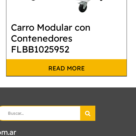
Carro Modular con
Contenedores
FLBB1025952
READ MORE
earch
r:
om.ar