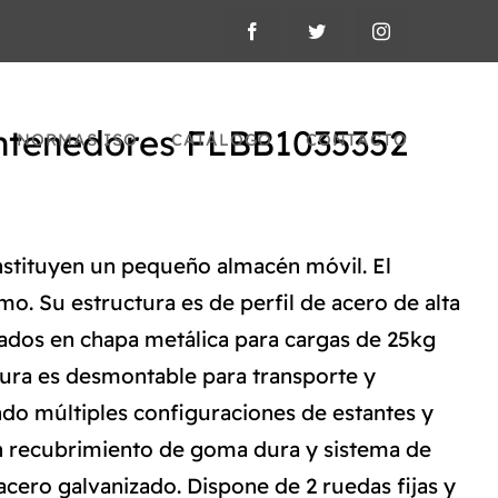
ntenedores FLBB1035352
NORMAS ISO
CATÁLOGO
CONTACTO
stituyen un pequeño almacén móvil. El
o. Su estructura es de perfil de acero de alta
orados en chapa metálica para cargas de 25kg
uctura es desmontable para transporte y
do múltiples configuraciones de estantes y
n recubrimiento de goma dura y sistema de
acero galvanizado. Dispone de 2 ruedas fijas y