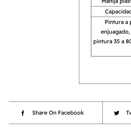
Manija plá
Capacidad
Pintura a 
enjuagado, 
pintura 35 a 8
Share On Facebook
T