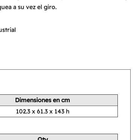
uea a su vez el giro.
strial
Dimensiones en cm
102.3 x 61.3 x 143 h
Qty