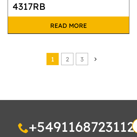
4317RB
READ MORE
1
2
3
+5491168723112
S
fo