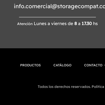
info.comercial@storagecompat.c
Lunes a viernes de
8
a
17.30
hs
Atención
PRODUCTOS
CATÁLOGO
CONTACTO
Todos los derechos reservados. Política