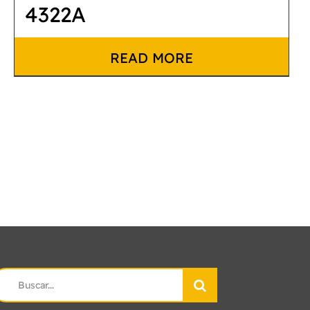
4322A
READ MORE
earch
r: