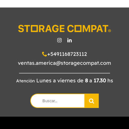
+5491168723112
ventas.america@storagecompat.com
Lunes a viernes de
8
a
17.30
hs
Atención
Search
for: