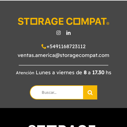
+5491168723112
ventas.america@storagecompat.com
Lunes a viernes de
8
a
17.30
hs
Atención
Search
for: