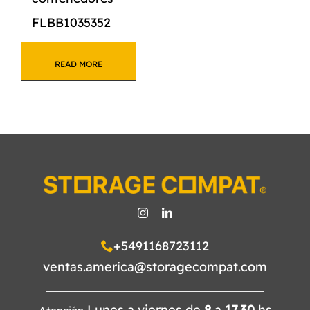
FLBB1035352
READ MORE
+5491168723112
ventas.america@storagecompat.com
Lunes a viernes de
8
a
17.30
hs