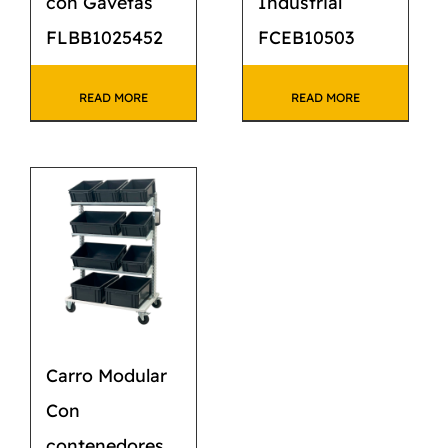
con Gavetas
Industrial
FLBB1025452
FCEB10503
READ MORE
READ MORE
Carro Modular
Con
contenedores