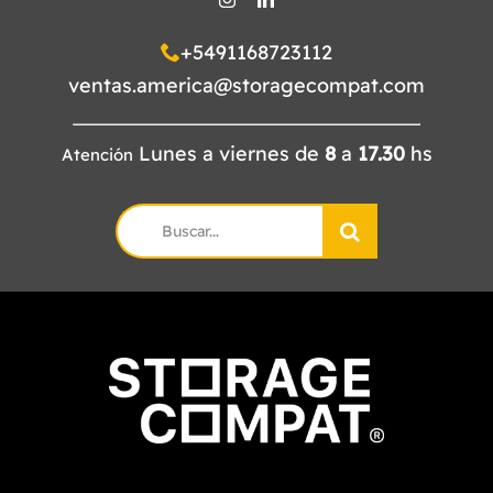
+5491168723112
ventas.america@storagecompat.com
Lunes a viernes de
8
a
17.30
hs
Atención
Search
for: