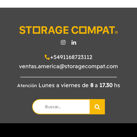
+5491168723112
ventas.america@storagecompat.com
Lunes a viernes de
8
a
17.30
hs
Atención
Search
for: