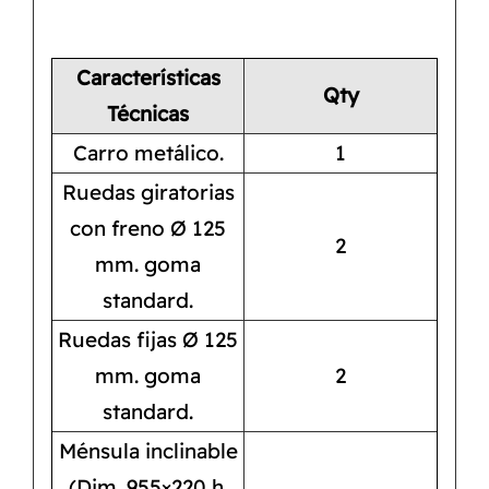
Características
Qty
Técnicas
Carro metálico.
1
Ruedas giratorias
con freno Ø 125
2
mm. goma
standard.
Ruedas fijas Ø 125
mm. goma
2
standard.
Ménsula inclinable
(Dim. 955×220 h.