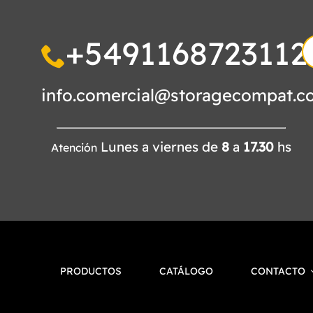
+5491168723112
S
fo
info.comercial@storagecompat.c
Lunes a viernes de
8
a
17.30
hs
Atención
PRODUCTOS
CATÁLOGO
CONTACTO