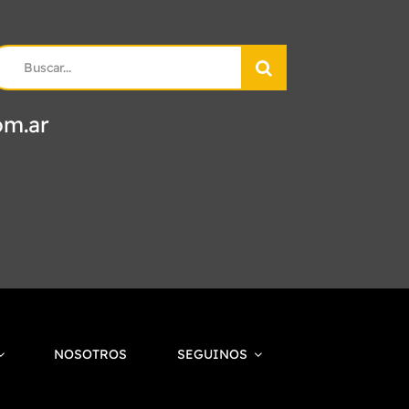
earch
r:
om.ar
NOSOTROS
SEGUINOS