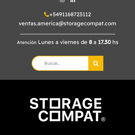
+5491168723112
ventas.america@storagecompat.com
Lunes a viernes de
8
a
17.30
hs
Atención
Search
for: