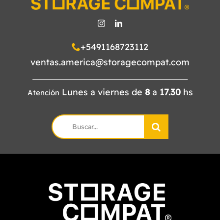
CATÁLOGO
CONTACTO
+5491168723112
ventas.america@storagecompat.com
Lunes a viernes de
8
a
17.30
hs
Atención
Search
for: