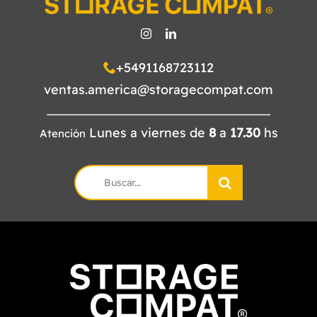
CATÁLOGO
CONTACTO
+5491168723112
ventas.america@storagecompat.com
Lunes a viernes de
8
a
17.30
hs
Atención
Search
for: