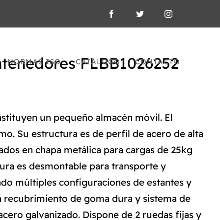
ntenedores FLBB1026252
NORMAS ISO
CATÁLOGO
CONTACTO
stituyen un pequeño almacén móvil. El
o. Su estructura es de perfil de acero de alta
orados en chapa metálica para cargas de 25kg
uctura es desmontable para transporte y
do múltiples configuraciones de estantes y
n recubrimiento de goma dura y sistema de
acero galvanizado. Dispone de 2 ruedas fijas y