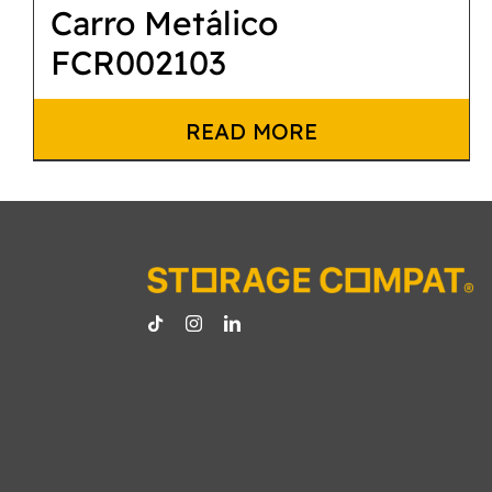
Carro Metálico
FCR002103
READ MORE