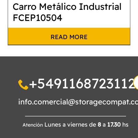
Carro Metálico Industrial
FCEP10504
READ MORE
+5491168723112
S
fo
info.comercial@storagecompat.c
Lunes a viernes de
8
a
17.30
hs
Atención