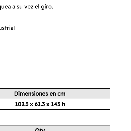
uea a su vez el giro.
strial
Dimensiones en cm
102.3 x 61.3 x 143 h
Qty