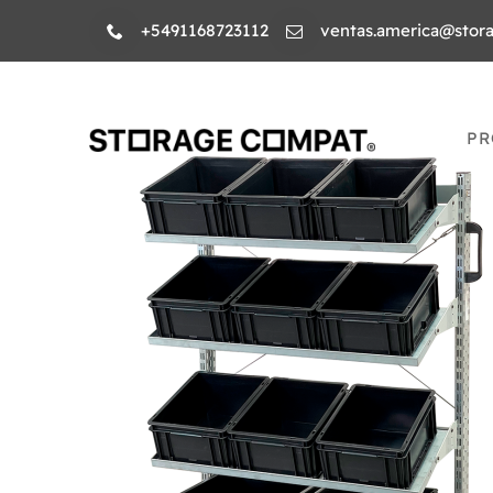
Skip
+5491168723112
ventas.america@stor
to
content
PR