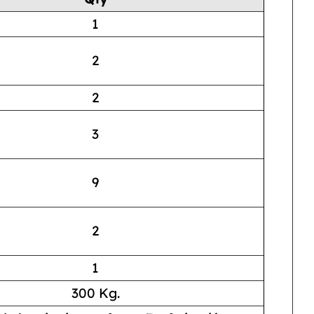
1
2
2
3
9
2
1
300 Kg.