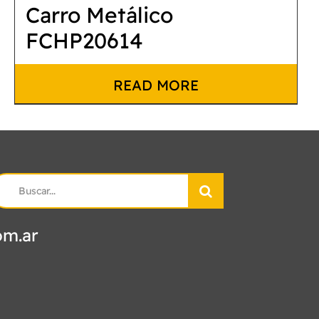
Carro Metálico
FCHP20614
READ MORE
earch
r:
om.ar