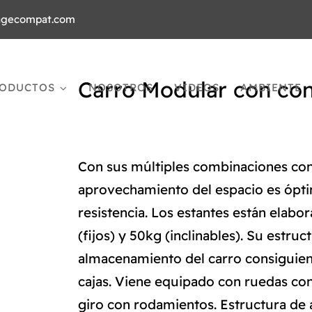
agecompat.com
Carro Modular con co
ODUCTOS
NOSOTROS
VIDEOS
AMBIENTE
Con sus múltiples combinaciones con
aprovechamiento del espacio es óptim
resistencia. Los estantes están elab
(fijos) y 50kg (inclinables). Su estr
almacenamiento del carro consiguien
cajas. Viene equipado con ruedas co
giro con rodamientos. Estructura de 