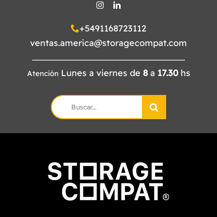
+5491168723112
ventas.america@storagecompat.com
Lunes a viernes de
8
a
17.30
hs
Atención
Search
for: