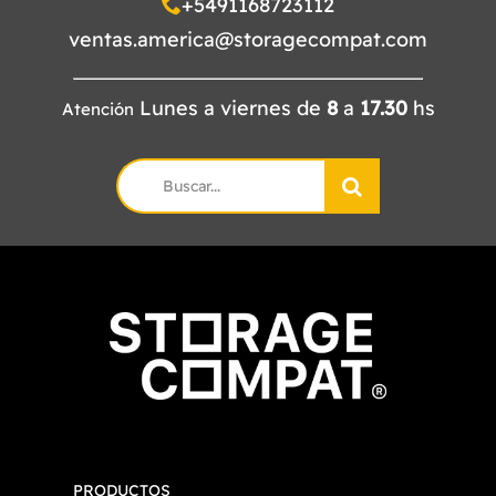
+5491168723112
ventas.america@storagecompat.com
Lunes a viernes de
8
a
17.30
hs
Atención
Search
for:
PRODUCTOS