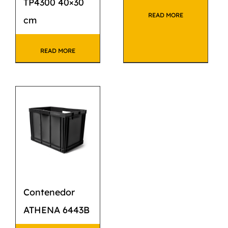
TP4300 40×30
READ MORE
cm
READ MORE
Contenedor
ATHENA 6443B