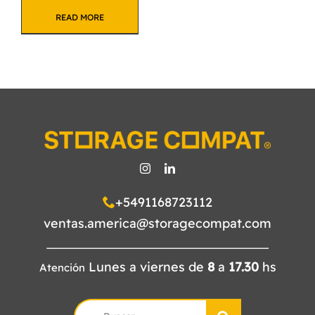
READ MORE
+5491168723112
ventas.america@storagecompat.com
Lunes a viernes de
8
a
17.30
hs
Atención
Search