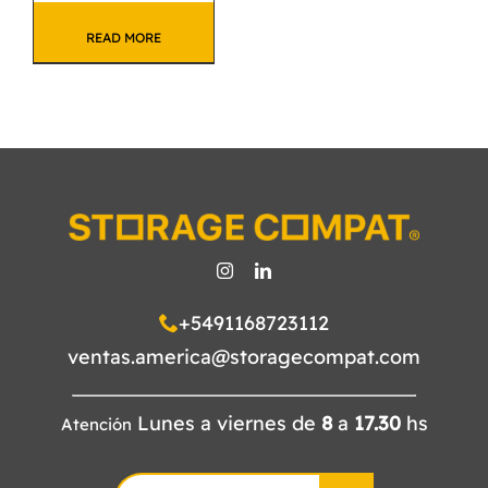
READ MORE
+5491168723112
ventas.america@storagecompat.com
Lunes a viernes de
8
a
17.30
hs
Atención