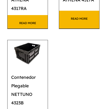
4317RA
READ MORE
READ MORE
Contenedor
Plegable
NETTUNO
4323B