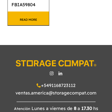
FBIA59804
READ MORE
+5491168723112
ventas.america@storagecompat.com
Lunes a viernes de
8
a
17.30
hs
Atención