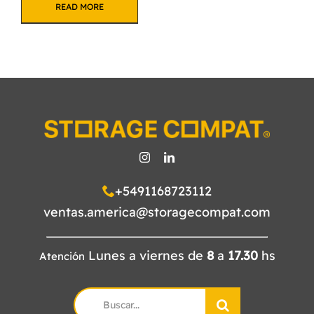
READ MORE
+5491168723112
ventas.america@storagecompat.com
Lunes a viernes de
8
a
17.30
hs
Atención
Search