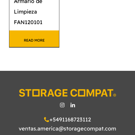
Armario de
Limpieza
FAN120101
READ MORE
+5491168723112
ventas.america@storagecompat.com