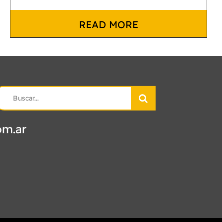
READ MORE
earch
r:
om.ar