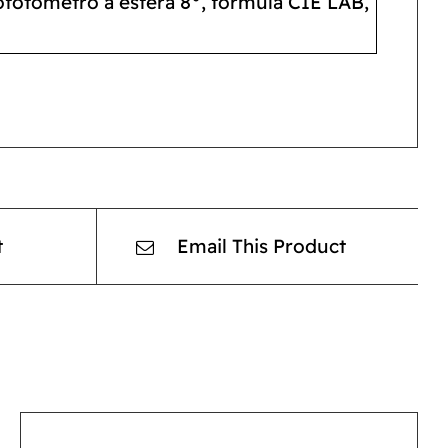
rofotómetro a esfera 8°, formula CIE LAB,
t
Email This Product