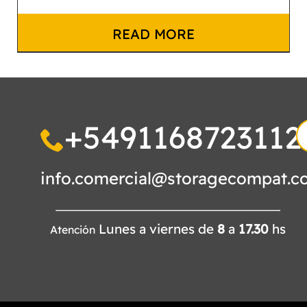
READ MORE
+5491168723112
S
fo
info.comercial@storagecompat.c
Lunes a viernes de
8
a
17.30
hs
Atención