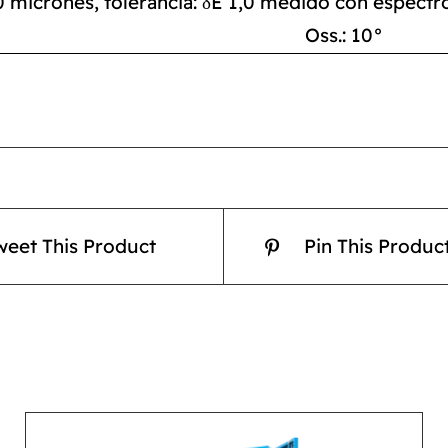
0 micrones, tolerancia: δE 1,0 medido con espect
Oss.: 10°
weet This Product
Pin This Produc