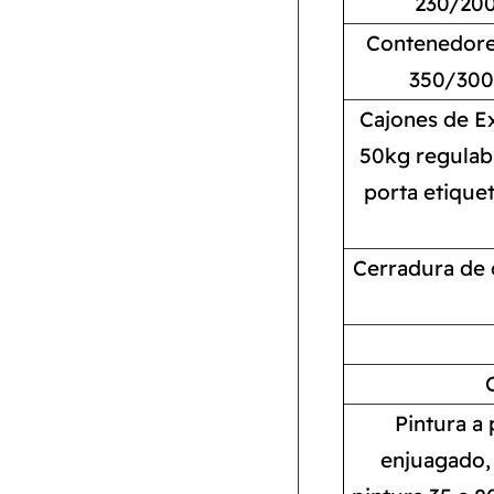
230/200
Contenedores
350/300x
Cajones de Ex
50kg regulable
porta etiquet
Cerradura de c
Pintura a 
enjuagado, 