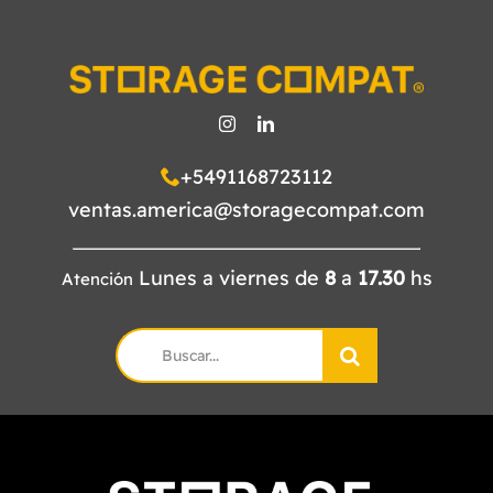
+5491168723112
ventas.america@storagecompat.com
Lunes a viernes de
8
a
17.30
hs
Atención
Search
for: