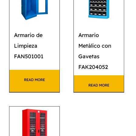
Armario de
Armario
Limpieza
Metálico con
FAN501001
Gavetas
FAK204052
READ MORE
READ MORE