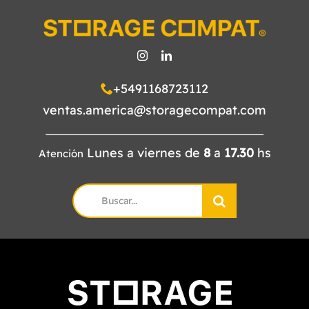
+5491168723112
ventas.america@storagecompat.com
Lunes a viernes de
8
a
17.30
hs
Atención
Search
for: