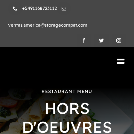
Skip
+5491168723112
to
content
ventas.america@storagecompat.com
Tog
Nav
PRODUCTOS
RESTAURANT MENU
NOSOTROS
HORS
VIDEOS
D'OEUVRES
AMBIENTE