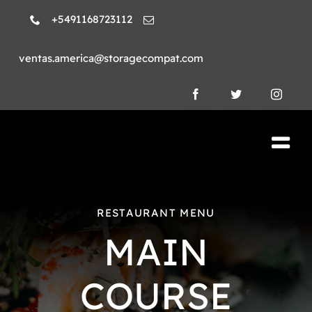
Skip
+5491168723112
to
content
ventas.america@storagecompat.com
Tog
Nav
PRODUCTOS
RESTAURANT MENU
NOSOTROS
MAIN
VIDEOS
COURSE
AMBIENTE