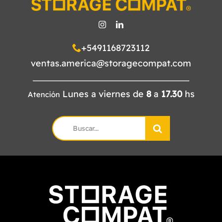
+5491168723112
ventas.america@storagecompat.com
Lunes a viernes de
8
a
17.30
hs
Atención
Search
for: