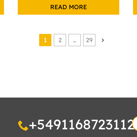
READ MORE
1
2
…
29
+5491168723112
S
fo