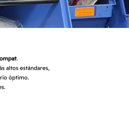
Compat
.
s altos estándares,
rio óptimo.
s.