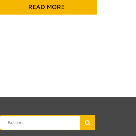
READ MORE
earch
r: