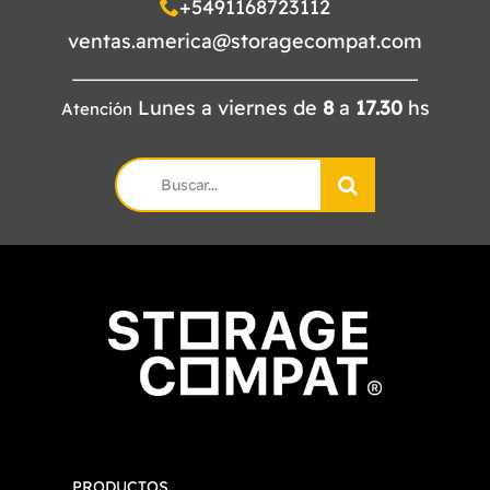
+5491168723112
ventas.america@storagecompat.com
Lunes a viernes de
8
a
17.30
hs
Atención
Search
for:
PRODUCTOS