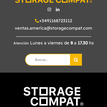
+5491168723112
ventas.america@storagecompat.com
Lunes a viernes de
8
a
17.30
hs
Atención
Search
for: