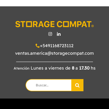
+5491168723112
ventas.america@storagecompat.com
Lunes a viernes de
8
a
17.30
hs
Atención
Search
for: