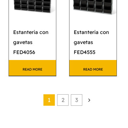
Estanteria con
Estanteria con
gavetas
gavetas
FED4056
FED4555
READ MORE
READ MORE
1
2
3