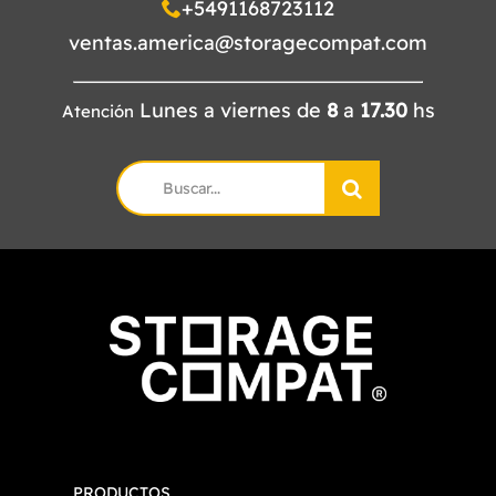
+5491168723112
ventas.america@storagecompat.com
Lunes a viernes de
8
a
17.30
hs
Atención
Search
for:
PRODUCTOS