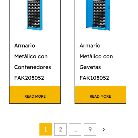
Armario
Armario
Metálico con
Metálico con
Contenedores
Gavetas
FAK208052
FAK108052
READ MORE
READ MORE
1
2
…
9