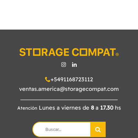
+5491168723112
ventas.america@storagecompat.com
Lunes a viernes de
8
a
17.30
hs
Atención
Search
for: