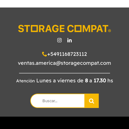
+5491168723112
ventas.america@storagecompat.com
Lunes a viernes de
8
a
17.30
hs
Atención
Search
for: