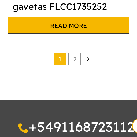
gavetas FLCC1735252
READ MORE
1
2
+5491168723112
S
fo