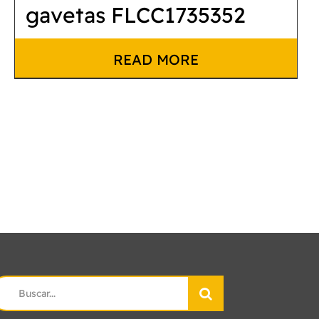
gavetas FLCC1735352
READ MORE
earch
r: