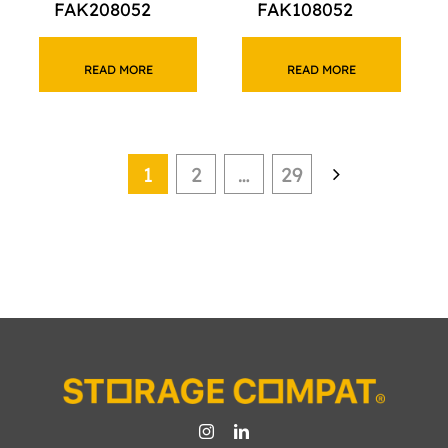
FAK208052
FAK108052
READ MORE
READ MORE
1
2
…
29