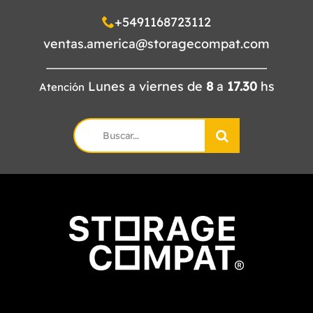
+5491168723112
ventas.america@storagecompat.com
Lunes a viernes de
8
a
17.30
hs
Atención
Search
for: