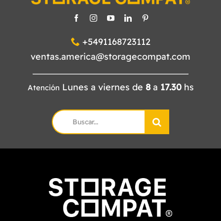
+5491168723112
ventas.america@storagecompat.com
Lunes a viernes de
8
a
17.30
hs
Atención
Search
for: