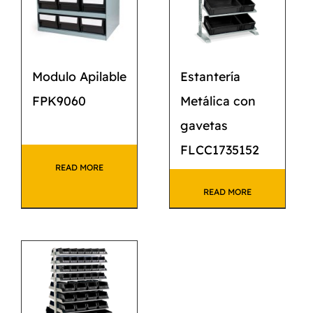
Modulo Apilable
Estantería
FPK9060
Metálica con
gavetas
FLCC1735152
READ MORE
READ MORE