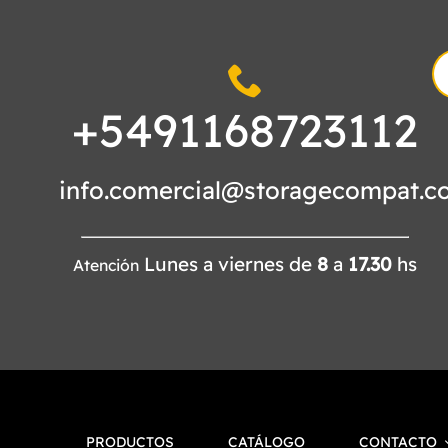
S
fo
+5491168723112
info.comercial@storagecompat.c
Lunes a viernes de
8
a
17.30
hs
Atención
PRODUCTOS
CATÁLOGO
CONTACTO