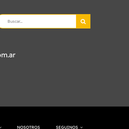
earch
r:
om.ar
NOSOTROS
SEGUINOS