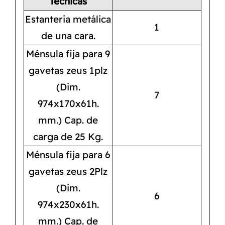
Técnicas
Estanteria metálica
1
de una cara.
Ménsula fija para 9
gavetas zeus 1plz
(Dim.
7
974x170x61h.
mm.) Cap. de
carga de 25 Kg.
Ménsula fija para 6
gavetas zeus 2Plz
(Dim.
6
974x230x61h.
mm.) Cap. de