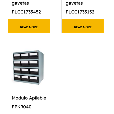
gavetas
gavetas
FLCC1735452
FLCC1735152
READ MORE
READ MORE
Modulo Apilable
FPK9040