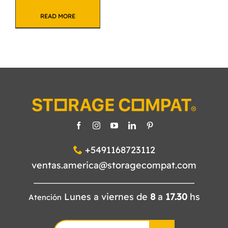
READ MORE
+5491168723112
ventas.america@storagecompat.com
Lunes a viernes de
8
a
17.30
hs
Atención
Search