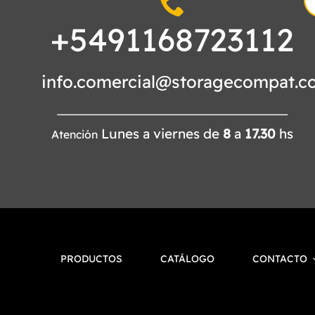
fo
+5491168723112
info.comercial@storagecompat.c
Lunes a viernes de
8
a
17.30
hs
Atención
PRODUCTOS
CATÁLOGO
CONTACTO