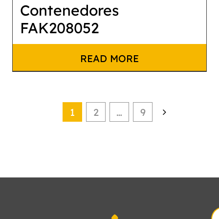
Contenedores
FAK208052
READ MORE
1
2
…
9
S