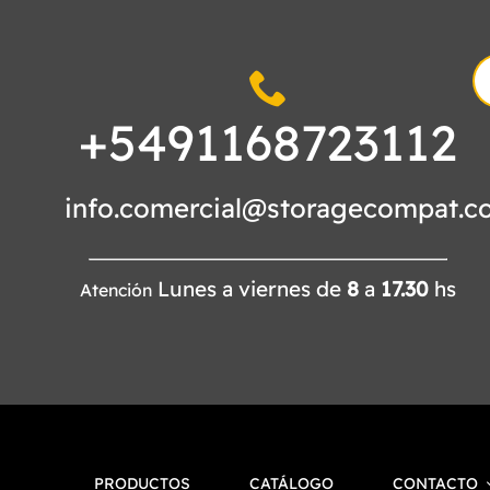
S
fo
+5491168723112
info.comercial@storagecompat.c
Lunes a viernes de
8
a
17.30
hs
Atención
PRODUCTOS
CATÁLOGO
CONTACTO