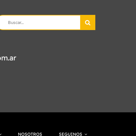
earch
r:
om.ar
NOSOTROS
SEGUINOS