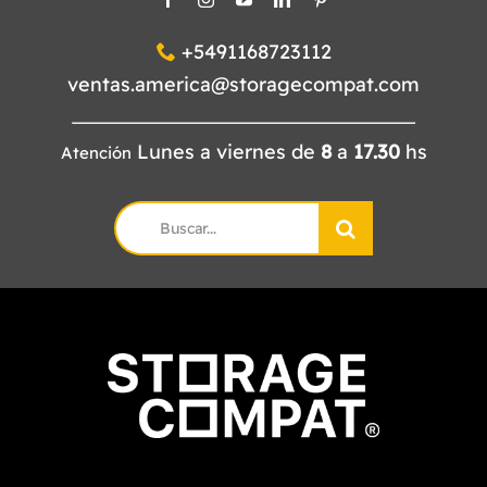
+5491168723112
ventas.america@storagecompat.com
Lunes a viernes de
8
a
17.30
hs
Atención
Search
for: