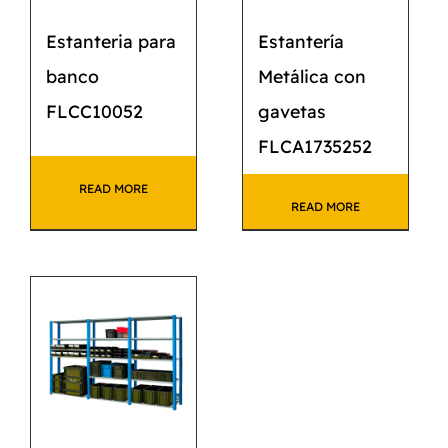
Estanteria para
Estantería
banco
Metálica con
FLCC10052
gavetas
FLCA1735252
READ MORE
READ MORE