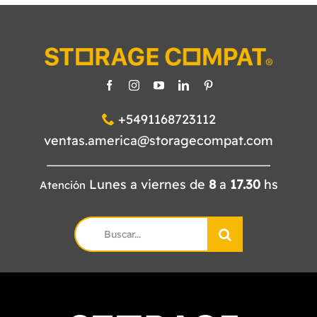
+5491168723112
ventas.america@storagecompat.com
Lunes a viernes de
8
a
17.30
hs
Atención
Search
for: