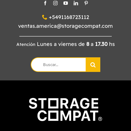
+5491168723112
ventas.america@storagecompat.com
Lunes a viernes de
8
a
17.30
hs
Atención
Search
for: