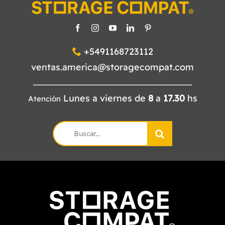
+5491168723112
ventas.america@storagecompat.com
Lunes a viernes de
8
a
17.30
hs
Atención
Search
for: