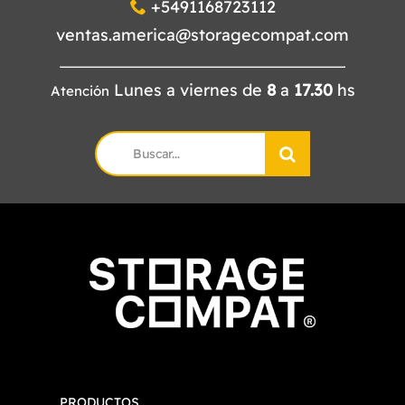
+5491168723112
ventas.america@storagecompat.com
Lunes a viernes de
8
a
17.30
hs
Atención
Search
for:
PRODUCTOS