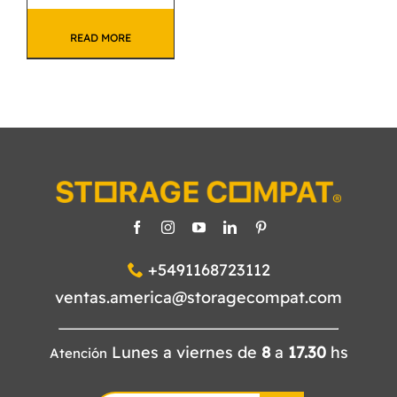
READ MORE
+5491168723112
ventas.america@storagecompat.com
Lunes a viernes de
8
a
17.30
hs
Atención