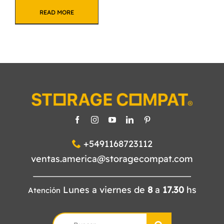
READ MORE
+5491168723112
ventas.america@storagecompat.com
Lunes a viernes de
8
a
17.30
hs
Atención
Search