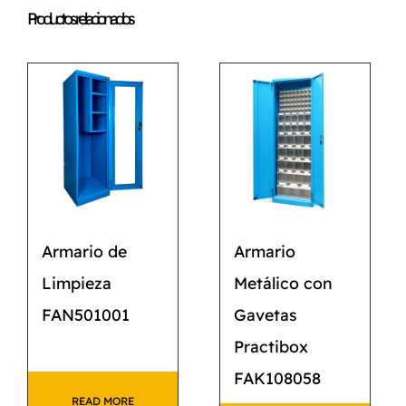
Productos relacionados
Armario de
Armario
Limpieza
Metálico con
FAN501001
Gavetas
Practibox
FAK108058
READ MORE