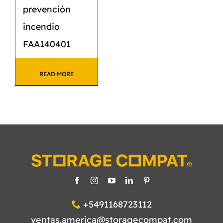
prevención
incendio
FAA140401
READ MORE
+5491168723112
ventas.america@storagecompat.com