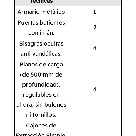
Técnicas
Armario metálico
1
Puertas batientes
2
con imán.
Bisagras ocultas
4
anti vandálicas.
Planos de carga
(de 500 mm de
profundidad),
4
regulables en
altura, sin bulones
ni tornillos.
Cajones de
Extracción Simple,