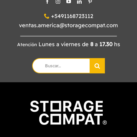
+5491168723112
ventas.america@storagecompat.com
Lunes a viernes de
8
a
17.30
hs
Atención
Search
for: