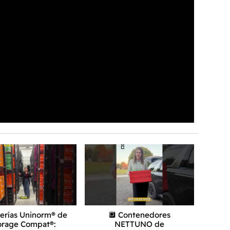
terías Uninorm® de
🔲 Contenedores
orage Compat®:
NETTUNO de