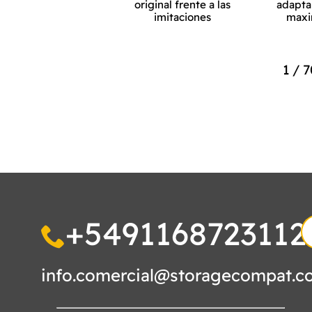
original frente a las
adapta
imitaciones
maxi
1
/
7
+5491168723112
S
fo
info.comercial@storagecompat.c