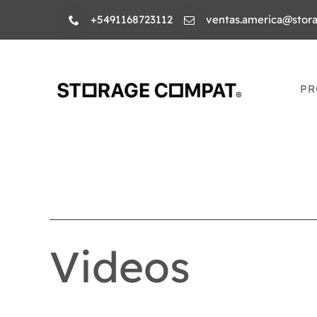
Skip
+5491168723112
ventas.america@stor
to
content
PR
Videos