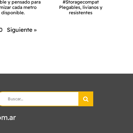
ble y pensado para
#Storagecompat
mizar cada metro
Plegables, livianos y
disponible.
resistentes
Siguiente
»
0
earch
r:
om.ar