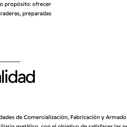
o propósito: ofrecer
uraderas, preparadas
.
alidad
dades de Comercialización, Fabricación y Armado 
ario metálico, con el objetivo de satisfacer las n