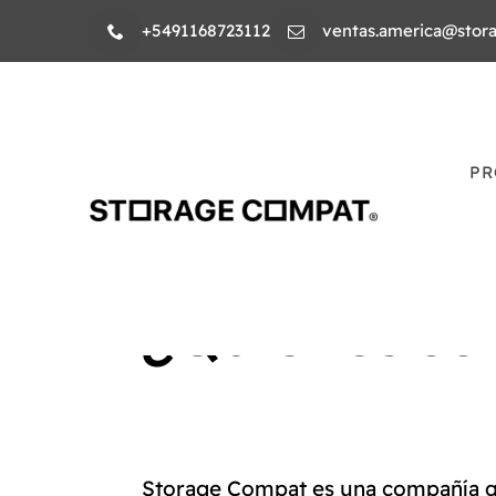
Skip
+5491168723112
ventas.america@stor
to
content
PR
¿Quiénes s
Storage Compat es una compañía qu