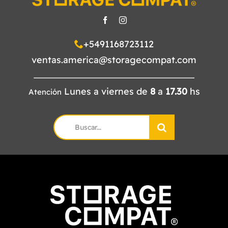
+5491168723112
ventas.america@storagecompat.com
Lunes a viernes de
8
a
17.30
hs
Atención
Search
for: